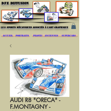
DFE
DIFFUSION
les
sports mécaniques associés à l'art graphique
ACCUEIL
PORTRAITS
PILOTES
ANCIENNES
SUPERCARS
AUDI R8 "ORECA" -
F.MONTAGNY -