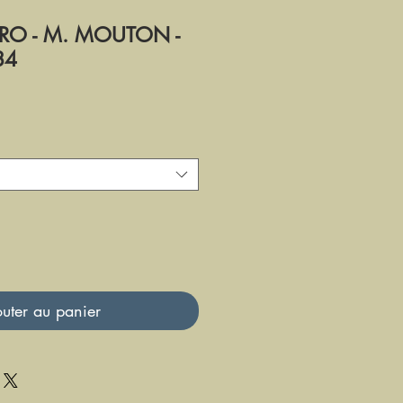
RO - M. MOUTON -
84
uter au panier