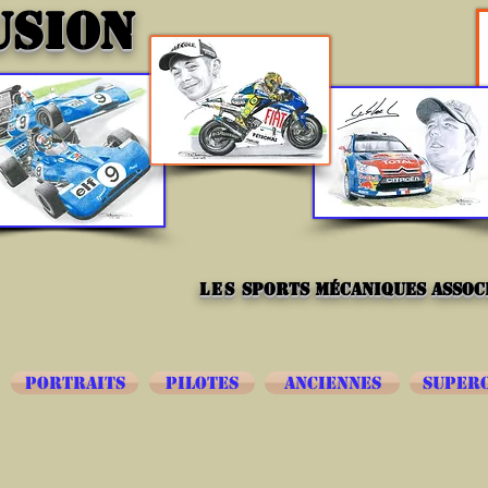
USION
les
sports mécaniques associ
PORTRAITS
PILOTES
ANCIENNES
SUPER