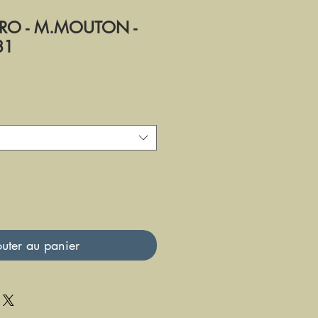
RO - M.MOUTON -
81
uter au panier