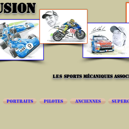
USION
les
sports mécaniques associ
PORTRAITS
PILOTES
ANCIENNES
SUPER