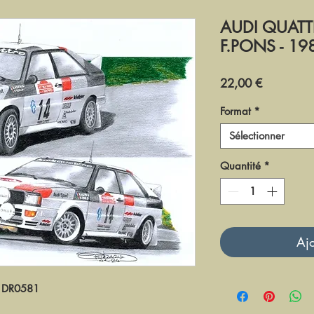
AUDI QUATT
F.PONS - 19
Prix
22,00 €
Format
*
Sélectionner
Quantité
*
Ajo
DR0581