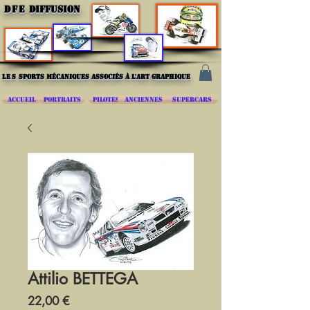
DFE
DIFFUSION
les
sports mécaniques associés à l'art graphique
ACCUEIL
PORTRAITS
PILOTES
ANCIENNES
SUPERCARS
Attilio BETTEGA
Prix
22,00 €