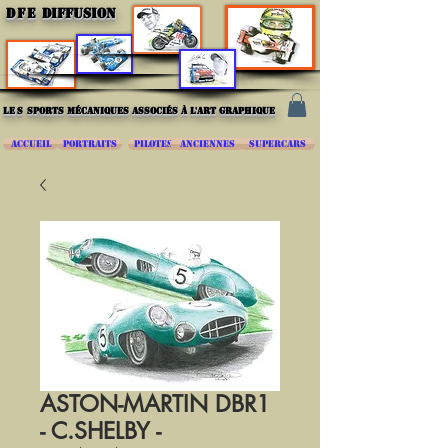
DFE
DIFFUSION
les
sports mécaniques associés à l'art graphique
ACCUEIL
PORTRAITS
PILOTES
ANCIENNES
SUPERCARS
ASTON-MARTIN DBR1
- C.SHELBY -