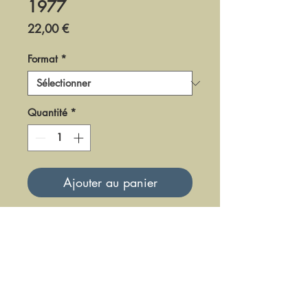
1977
Prix
22,00 €
Format
*
Quantité
*
Ajouter au panier
DF-LM-77-4
Mise à jour le 23 Juin 2025