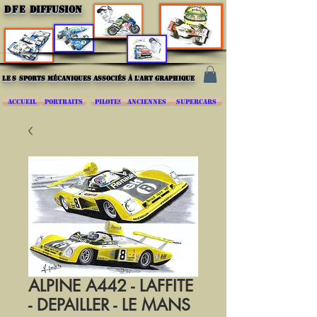
DFE
DIFFUSION
les
sports mécaniques associés à l'art graphique
ACCUEIL
PORTRAITS
PILOTES
ANCIENNES
SUPERCARS
ALPINE A442 - LAFFITE
- DEPAILLER - LE MANS