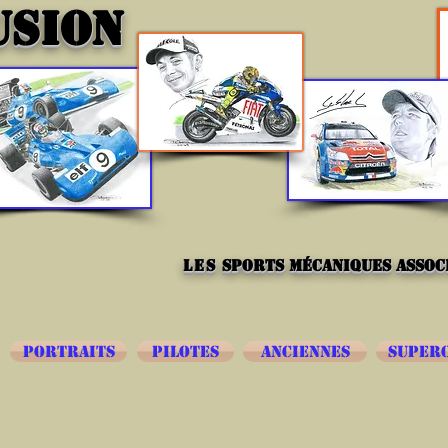
USION
les
sports mécaniques associ
PORTRAITS
PILOTES
ANCIENNES
SUPER