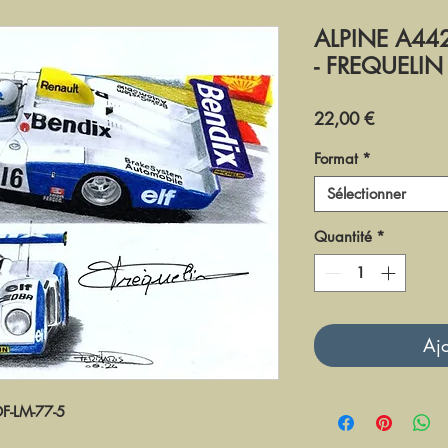
ALPINE A442
- FREQUELIN
Prix
22,00 €
Format
*
Sélectionner
Quantité
*
Ajo
DF-LM-77-5