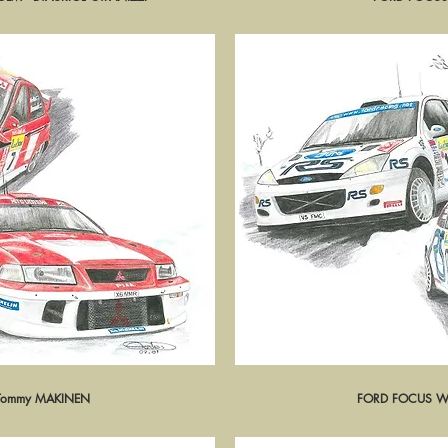
 Tommy MAKINEN
pide
FORD FOCUS WR
Ape