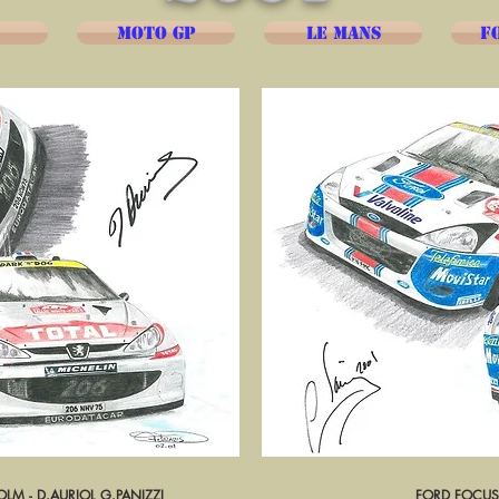
MOTO GP
LE MANS
F
M - D.AURIOL G.PANIZZI
pide
FORD FOCUS 
Ape