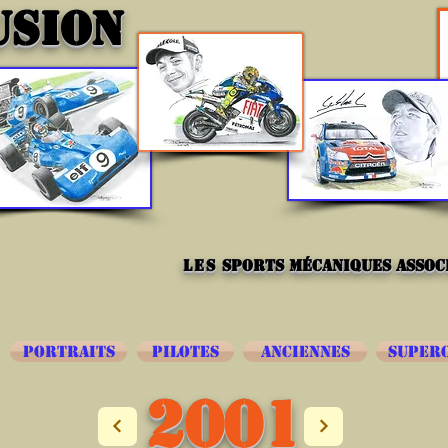
USION
les
sports mécaniques associ
PORTRAITS
PILOTES
ANCIENNES
SUPER
2001