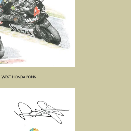
 - WEST HONDA PONS
rçu rapide