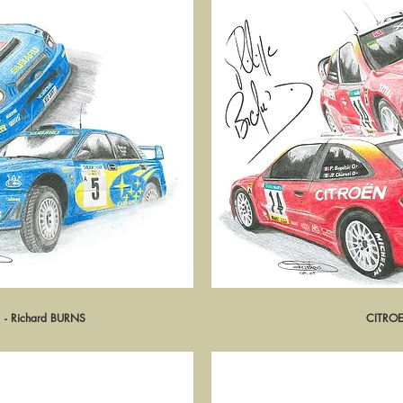
- Richard BURNS
pide
CITRO
Ape