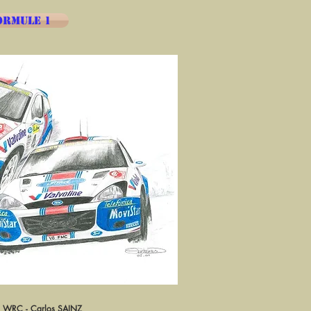
ORMULE 1
WRC - Carlos SAINZ
rçu rapide