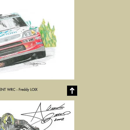
NT WRC - Freddy LOIX
rçu rapide