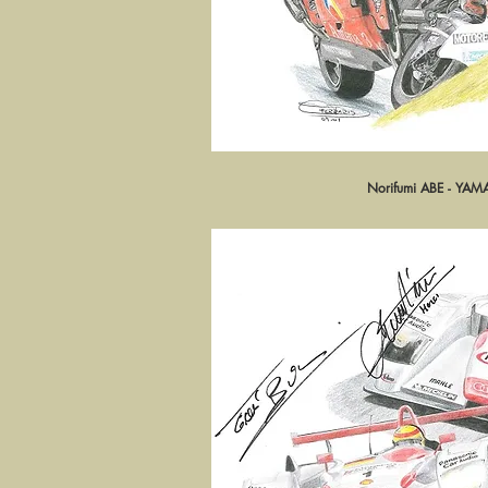
Norifumi ABE - YA
Aperçu ra