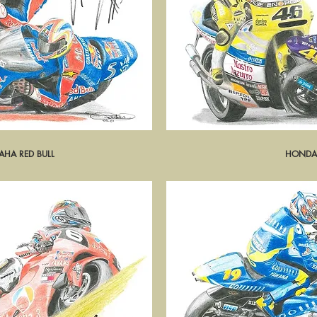
AHA RED BULL
pide
HONDA 
Ape