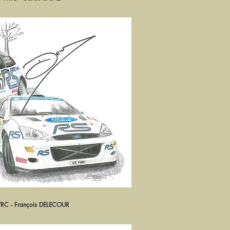
C - François DELECOUR
rçu rapide