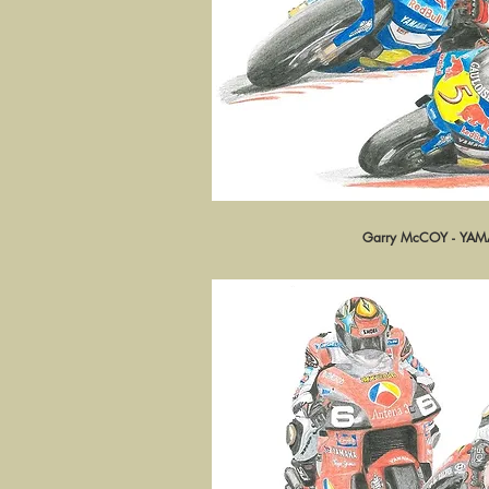
Garry McCOY - YAM
Aperçu ra