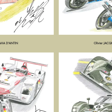
MAHA D'ANTIN
pide
Olivier JAC
Ape