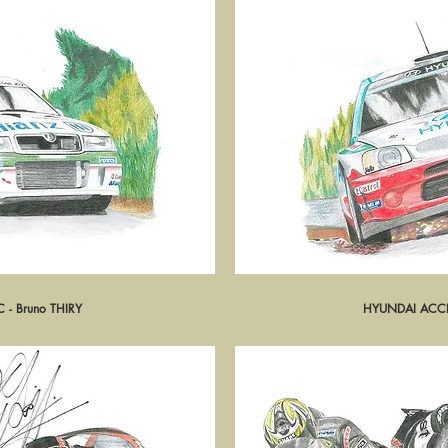
- Bruno THIRY
pide
HYUNDAI ACCE
Ape