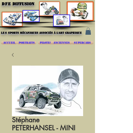
DFE
DIFFUSION
les
sports mécaniques associés à l'art graphique
ACCUEIL
PORTRAITS
PILOTES
ANCIENNES
SUPERCARS
Stéphane
PETERHANSEL - MINI