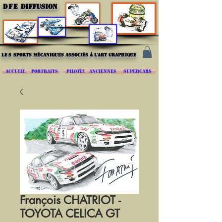
DFE
DIFFUSION
les
sports mécaniques associés à l'art graphique
ACCUEIL
PORTRAITS
PILOTES
ANCIENNES
SUPERCARS
François CHATRIOT -
TOYOTA CELICA GT