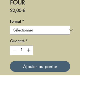
FOUR
Prix
22,00 €
Format
*
Quantité
*
Ajouter au panier
DR0293
Mise à jour le 23 Juin 2025